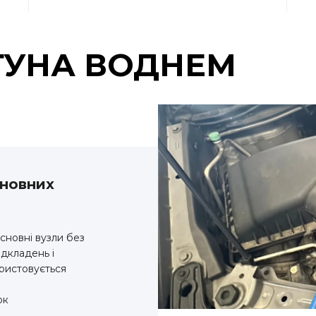
УНА ВОДНЕМ
сновних
сновні вузли без
ідкладень і
ористовується
ок