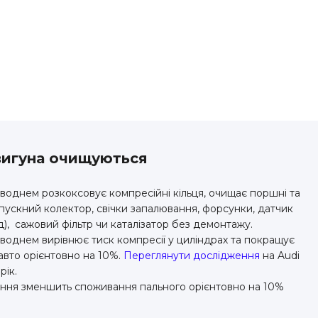
двигуна очищуються
воднем розкоксовує компресійні кільця, очищає
поршні та
ипускний колектор, свічки запалювання, форсунки, датчик
), сажовий фільтр чи каталізатор без демонтажу.
однем вирівнює тиск компресії у циліндрах та покращує
авто орієнтовно на 10%.
Переглянути дослідження
на Audi
рік.
яння зменшить споживання пального орієнтовно на 10%