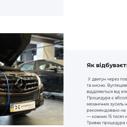
Як відбуває
У двигун через пов
та кисню. Вуглецев
відділяються від е
Процедура є абсолю
механічних зусиль
рекомендовано на а
— кожних 15 тисяч к
Триває процедура 