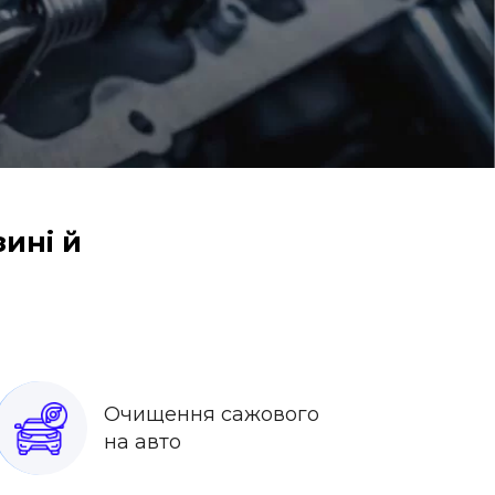
зині й
Очищення сажового
на авто