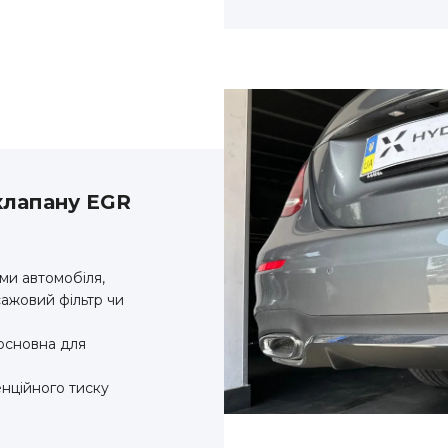
клапану EGR
ми автомобіля,
ажовий фільтр чи
основна для
енційного тиску