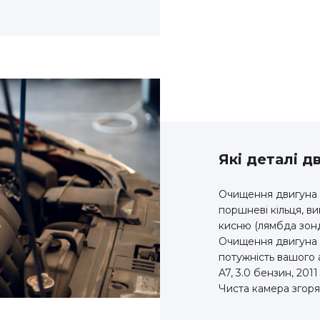
Які деталі 
Очищення двигуна 
поршневі кільця, в
кисню (лямбда зонд
Очищення двигуна в
потужність вашого 
A7, 3.0 бензин, 2011 
Чиста камера згор