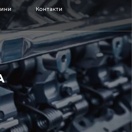
вини
Контакти
А