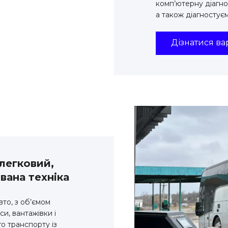
комп’ютерну діагно
а також діагностує
Дізнатися вар
 легковий,
вана техніка
то, з об’ємом
и, вантажівки і
о транспорту із