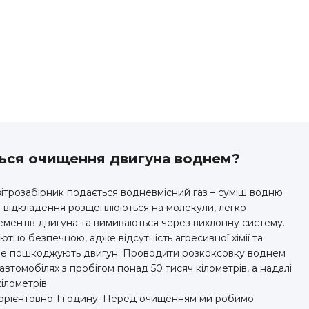
ться очищення двигуна воднем?
ітрозабірник подається водневмісний газ – суміш водню
і відкладення розщеплюються на молекули, легко
лементів двигуна та вимиваються через вихлопну систему.
тно безпечною, адже відсутність агресивної хімії та
 не пошкоджують двигун. Проводити розкоксовку воднем
втомобілях з пробігом понад 50 тисяч кілометрів, а надалі
ілометрів.
орієнтовно 1 годину. Перед очищенням ми робимо