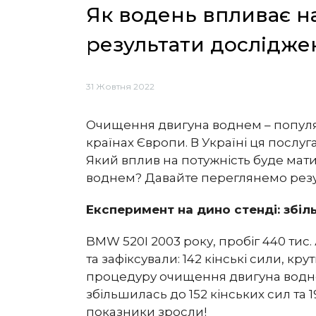
Як водень впливає на
результати дослідже
31 Жовтня 2022
Очищення двигуна воднем – популя
країнах Європи. В Україні ця послуг
Який вплив на потужність буде мат
воднем? Давайте переглянемо резу
Експеримент на дино стенді: збі
BMW 520I 2003 року, пробіг 440 тис
та зафіксували: 142 кінські сили, кр
процедуру очищення двигуна водне
збільшилась до 152 кінських сил та 1
показники зросли!