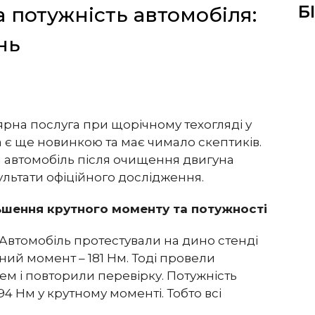
Б
 потужність автомобіля:
нь
рна послуга при щорічному техогляді у
а є ще новинкою та має чимало скептиків.
и автомобіль після очищення двигуна
льтати офіційного дослідження.
льшення крутного моменту та потужності
. Автомобіль протестували на дино стенді
утний момент – 181 Hм. Тоді провели
м і повторили перевірку. Потужність
94 Нм у крутному моменті. Тобто всі