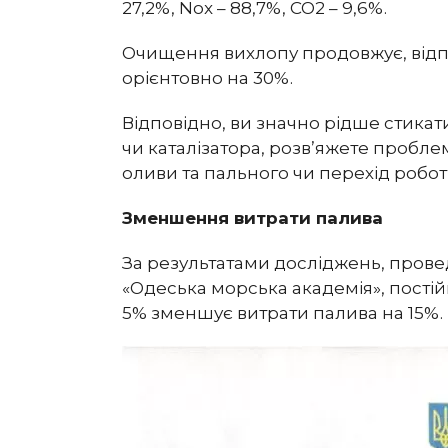
27,2%, Nox – 88,7%, CO2 – 9,6%.
Очищення вихлопу продовжує, відпо
орієнтовно на 30%.
Відповідно, ви значно рідше стикат
чи каталізатора, розв’яжете пробле
оливи та пального чи перехід робот
Зменшення витрати палива
За результатами досліджень, пров
«Одеська морська академія», постій
5% зменшує витрати палива на 15%.