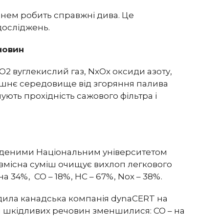
нем робить справжні дива. Це
досліджень.
човин
О2 вуглекислий газ, NxOx оксиди азоту,
ишнє середовище від згоряння палива
ують прохідність сажового фільтра і
еденими Національним університетом
вмісна суміш очищує вихлоп легкового
 34%, CO – 18%, HC – 67%, Nox – 38%.
дила канадська компанія dynaCERT на
и шкідливих речовин зменшилися: CO – на