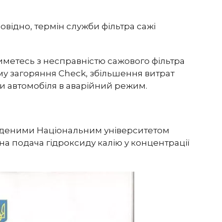
відно, термін служби фільтра сажі
иметесь з несправністю сажового фільтра
му загоряння Check, збільшення витрат
и автомобіля в аварійний режим.
еденими Національним університетом
на подача гідроксиду калію у концентрації