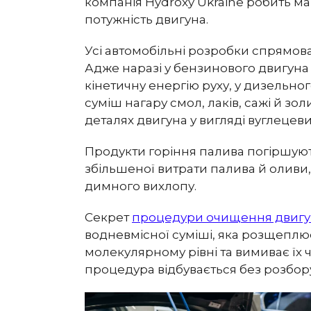
компанія Hydroxy Ukraine робить м
потужність двигуна.
Усі автомобільні розробки спрямова
Адже наразі у бензинового двигуна
кінетичну енергію руху, у дизельног
суміш нагару смол, лаків, сажі й зо
деталях двигуна у вигляді вуглецеви
Продукти горіння палива погіршуют
збільшеної витрати палива й оливи, в
димного вихлопу.
Секрет
процедури очищення двигу
водневмісної суміші, яка розщеплю
молекулярному рівні та вимиває їх 
процедура відбувається без розбор