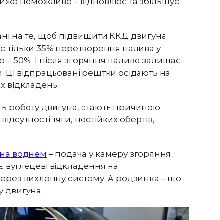
айже неможливе – відновлює та збільшує
ні на те, щоб підвищити ККД двигуна.
 є тільки 35% перетворення палива у
о – 50%. І після згоряння паливо залишає
ли. Ці відпрацьовані рештки осідають на
х відкладень.
ь роботу двигуна, стають причиною
ідсутності тяги, нестійких обертів,
на воднем
– подача у камеру згоряння
є вуглецеві відкладення на
через вихлопну систему. А родзинка – що
у двигуна.