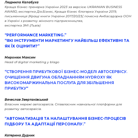
Людмила Калабуха
Краща бізнес-тренерка України 2023 за версією UKRAINIAN BUSINESS
AWARD, експертка Дія.Бізнес, Краща бізнес блогерка України 2019,
письменниця (Кращі книги України 2017/20/23/, почесна Амбасадорка ООН
в Україні з розвитку жіночого підприємництва,
експертка ЗМІ (Львів)
“PERFORMANCE MARKETING.”
“ЯКІ ІНСТРУМЕНТИ МАРКЕТИНГУ НАЙБІЛЬШ ЕФЕКТИВНІ ТА
ЯК ЇХ ОЦІНИТИ?”
Миронюк Максим
Head of digital marketing у blago
“
СТВОРЕННЯ ПРИБУТКОВОЇ БІЗНЕС-МОДЕЛІ АВТОСЕРВІСУ.
ОЧИЩЕННЯ ДВИГУНА ОБЛАДНАННЯМ HYDROXY ЯК
ВИСОКОМАРЖИНАЛЬНА ПОСЛУГА ДЛЯ ЗБІЛЬШЕННЯ
ПРИБУТКУ
“
Вячеслав Звертанівський
Власник мережі автосервісів. Співвласник навчальної платформи для
розвитку автосервісів.
“АВТОМАТИЗАЦІЯ ТА НАЛАШТУВАННЯ БІЗНЕС-ПРОЦЕСІВ
ПІДБОРУ ТА АДАПТАЦІЇ ПЕРСОНАЛУ.”
Катерина Дудник