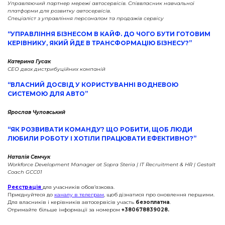
Управляючий партнер мережі автосервісів. Співвласник навчальної
платформи для розвитку автосервісів.
Спеціаліст з управління персоналом та продажів сервісу
“УПРАВЛІННЯ БІЗНЕСОМ В КАЙФ. ДО ЧОГО БУТИ ГОТОВИМ
КЕРІВНИКУ, ЯКИЙ ЙДЕ В ТРАНСФОРМАЦІЮ БІЗНЕСУ?”
Катерина Гусак
СЕО двох дистрибуційних компаній
“ВЛАСНИЙ ДОСВІД У КОРИСТУВАННІ ВОДНЕВОЮ
СИСТЕМОЮ ДЛЯ АВТО”
Ярослав Чуловський
“ЯК РОЗВИВАТИ КОМАНДУ? ЩО РОБИТИ, ЩОБ ЛЮДИ
ЛЮБИЛИ РОБОТУ І ХОТІЛИ ПРАЦЮВАТИ ЕФЕКТИВНО?”
Наталія Семчук
Workforce Development Manager at Sopra Steria | IT Recruitment & HR | Gestalt
Coach GCC01
Реєстрація
для учасників обов’язкова.
Приєднуйтеся до
каналу в телеграм
, щоб дізнатися про оновлення першими.
Для власників і керівників автосервісів участь
безоплатна
.
Отримайте більше інформації за номером
+380678839028.