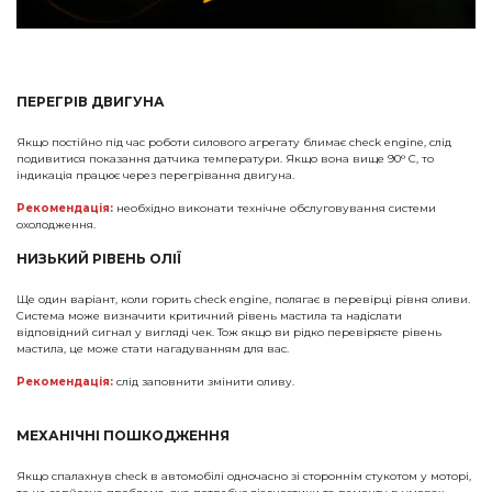
ПЕРЕГРІВ ДВИГУНА
Якщо постійно під час роботи силового агрегату блимає check engine, слід
подивитися показання датчика температури. Якщо вона вище 90° С, то
індикація працює через перегрівання двигуна.
Рекомендація:
необхідно виконати технічне обслуговування системи
охолодження.
НИЗЬКИЙ РІВЕНЬ ОЛІЇ
Ще один варіант, коли горить check engine, полягає в перевірці рівня оливи.
Система може визначити критичний рівень мастила та надіслати
відповідний сигнал у вигляді чек. Тож якщо ви рідко перевіряєте рівень
мастила, це може стати нагадуванням для вас.
Рекомендація:
слід заповнити змінити оливу.
МЕХАНІЧНІ ПОШКОДЖЕННЯ
Якщо спалахнув check в автомобілі одночасно зі стороннім стукотом у моторі,