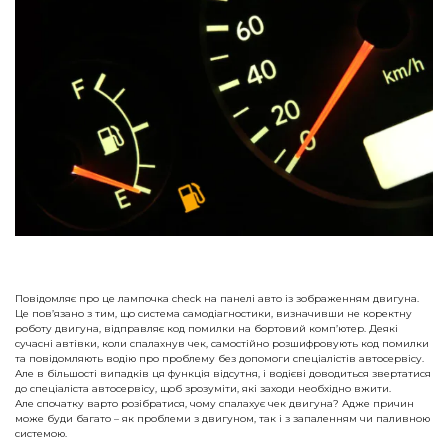
Повідомляє про це лампочка check на панелі авто із зображенням двигуна.
Це пов’язано з тим, що система самодіагностики, визначивши не коректну
роботу двигуна, відправляє код помилки на бортовий комп’ютер. Деякі
сучасні автівки, коли спалахнув чек, самостійно розшифровують код помилки
та повідомляють водію про проблему без допомоги спеціалістів автосервісу.
Але в більшості випадків ця функція відсутня, і водієві доводиться звертатися
до спеціаліста автосервісу, щоб зрозуміти, які заходи необхідно вжити.
Але спочатку варто розібратися, чому спалахує чек двигуна? Адже причин
може буди багато – як проблеми з двигуном, так і з запаленням чи паливною
системою.