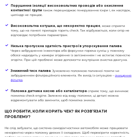
Порушення ізоляції високовольтних проводів або окислення
контактної групи
також перешкоджає генеруванню іскри і, як наслідок,
циліндр не працює.
Високовольтна котушка, що некоректно працює
, може сприяти
тому, що на панелі приладів горить check. Так відбувається, коли опір не
відповідає потрібним параметрам.
Низька пропускна здатність пристроїв упорскування палива
.
Через забруднення інжектора або форсунки горюча суміш у повному
обсязі надходить у камери згоряння із запізненням і не встигає повністю
згоріти. При цій проблемі може допомогти внутрішня очистка двигуна.
Знижений тиск палива
. Зумовлено поломкою паливної помпи чи
забрудненням фільтраційного елемента. Як вихід із ситуацією –
очищення
фільтра
.
Поломка датчика кисню або каталізатора
сприяє тому, що виникає
помилка check engine. Залежно від виду поломки, ці деталі можна
відремонтувати або замінити, щоб помилка зникла.
ЩО РОБИТИ, КОЛИ КОРИТЬ ЧЕК? ЯК РОЗВ’ЯЗАТИ
ПРОБЛЕМУ?
Не слід забувати, що система самодіагностики автомобіля може працювати
некоректно через поломку деяких її складових. Щоб перевірити коректність