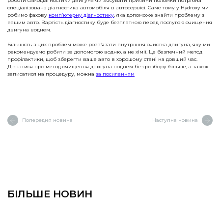
роботи самодіагностики двигуна чи з’ясувати причини поломки потрібна
спеціалізована діагностика автомобіля в автосервісі. Саме тому у Hydroxy ми
робимо фахову
комп’ютерну діагностику
, яка допоможе знайти проблему з
вашим авто. Вартість діагностику буде безплатною перед послугою очищення
двигуна воднем.
Більшість з цих проблем може розв’язати внутрішня очистка двигуна, яку ми
рекомендуємо робити за допомогою водню, а не хімії. Це безпечний метод
профілактики, щоб зберегти ваше авто в хорошому стані на довший час.
Дізнатися про метод очищення двигуна воднем без розбору більше, а також
записатися на процедуру, можна
за посиланням
Попередня новина
Наступна новина
БІЛЬШЕ НОВИН