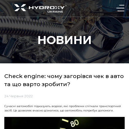
НОВИНИ
Check engine: чому загорівся чек в авто
та що варто зробити?
24 Червня 2022
Сучасні автомобілі підказують водієві, які проблеми спіткали транспортний
засіб. Це дозволяє вчасно дізнатися, що автомобіль потребує допомоги.