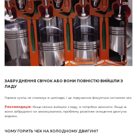
ЗАБРУДНЕННЯ СВІЧОК АБО ВОНИ ПОВНІСТЮ ВИЙШЛИ З
ЛАДУ
Горюча суміш не спалахує в циліндрі, і це порушення фіксується сигналом чек.
Рекомендація:
Якщо свічки вийшли з ладу, їх потрібно замінити. Якщо ж
вони забруднені чи закоксувалися, проблему розв’яже очищення двигуна
воднем.
ЧОМУ ГОРИТЬ ЧЕК НА ХОЛОДНОМУ ДВИГУНІ?