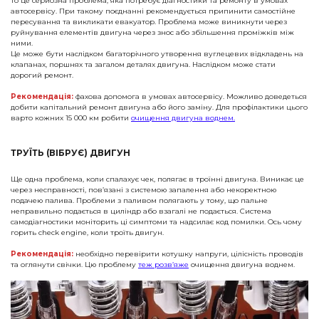
то це серйозна проблема, яка потребує діагностики та ремонту в умовах
автосервісу. При такому поєднанні рекомендується припинити самостійне
пересування та викликати евакуатор. Проблема може виникнути через
руйнування елементів двигуна через знос або збільшення проміжків між
ними.
Це може бути наслідком багаторічного утворення вуглецевих відкладень на
клапанах, поршнях та загалом деталях двигуна. Наслідком може стати
дорогий ремонт.
Рекомендація:
фахова допомога в умовах автосервісу. Можливо доведеться
добити капітальний ремонт двигуна або його заміну. Для профілактики цього
варто кожних 15 000 км робити
очищення двигуна воднем.
ТРУЇТЬ (ВІБРУЄ) ДВИГУН
Ще одна проблема, коли спалахує чек, полягає в троїнні двигуна. Виникає це
через несправності, пов’язані з системою запалення або некоректною
подачею палива. Проблеми з паливом полягають у тому, що пальне
неправильно подається в циліндр або взагалі не подається. Система
самодіагностики моніторить ці симптоми та надсилає код помилки. Ось чому
горить check engine, коли троїть двигун.
Рекомендація:
необхідно перевірити котушку напруги, цілісність проводів
та оглянути свічки. Цю проблему
теж розв’яже
очищення двигуна воднем.