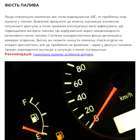
ЯКІСТЬ ПАЛИВА
Якщо спалахнула лампочка чек після відвідування АЗС, то проблему слід
шукати у паливі. Зазвичай зрозуміти це можна, оцінивши зниження
потужності двигуна, а після тривалої експлуатації авто зафіксувати, що
підвищилася витрата палива. Це відбувається через невідповідність
октанового числа палива. Система самодіагностики фіксує детонацію у
камерах згоряння. Звісно, ви можете скинути помилку check engine на
апараті діагностики, але це проблеми не розв’яже – адже у двигуні почався
процес відкладення вуглецю, а ситуація з часом погіршиться.
Рекомендація:
промивка камери згоряння воднем
.